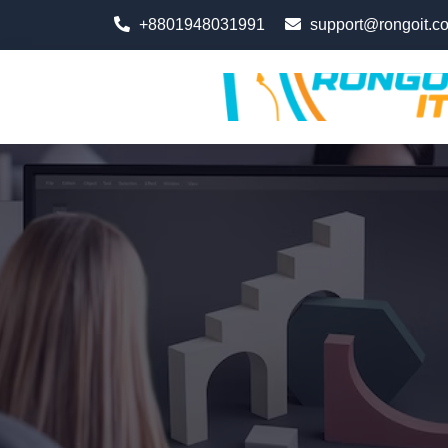
+8801948031991
support@rongoit.c